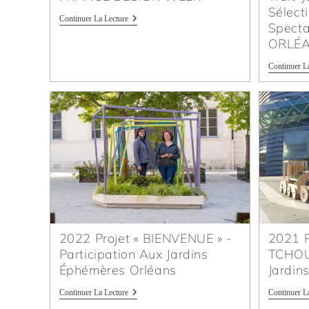
Sélect
Continuer La Lecture
Specta
ORLÉ
Continuer L
2022 Projet « BIENVENUE » -
2021 P
Participation Aux Jardins
TCHOU 
Éphémères Orléans
Jardin
Continuer La Lecture
Continuer L