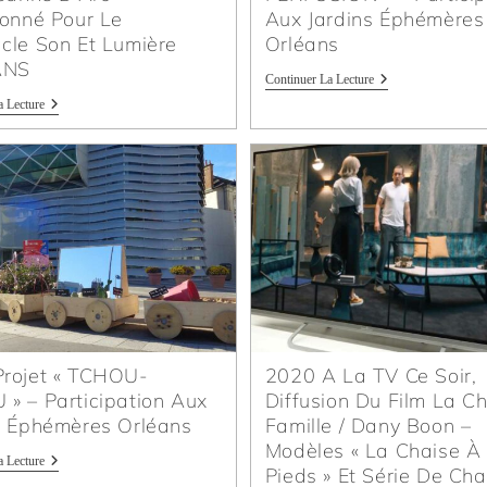
ionné Pour Le
Aux Jardins Éphémères
cle Son Et Lumière
Orléans
ANS
Continuer La Lecture
a Lecture
rojet « TCHOU-
2020 A La TV Ce Soir,
» – Participation Aux
Diffusion Du Film La Ch’
s Éphémères Orléans
Famille / Dany Boon –
Modèles « La Chaise À
a Lecture
Pieds » Et Série De Cha