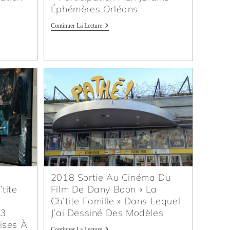
Éphémères Orléans
Continuer La Lecture
2018 Sortie Au Cinéma Du
tite
Film De Dany Boon « La
Ch’tite Famille » Dans Lequel
 3
J’ai Dessiné Des Modèles
ises À
Continuer La Lecture